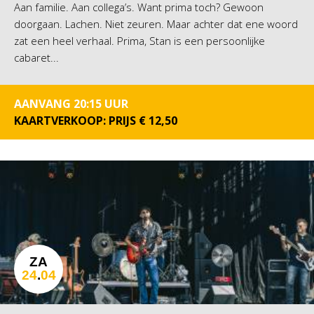
Aan familie. Aan collega’s. Want prima toch? Gewoon
doorgaan. Lachen. Niet zeuren. Maar achter dat ene woord
zat een heel verhaal. Prima, Stan is een persoonlijke
cabaret...
AANVANG 20:15 UUR
KAARTVERKOOP: PRIJS € 12,50
ZA
24
.
04