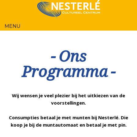
MENU
HOME
PROGRAMMA
BESTELINFO
OVER ONS
ZALEN
NIEUWS
CONTACT
Ons
Programma
Wij wensen je veel plezier bij het uitkiezen van de
voorstellingen.
Consumpties betaal je met munten bij Nesterlé. Die
koop je bij de muntautomaat en betaal je met pin.