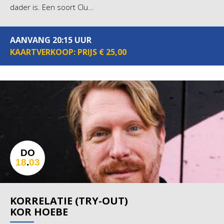
dader is. Een soort Clu...
AANVANG 20:15 UUR
KAARTVERKOOP: PRIJS € 25,00
DO
18
.
03
KORRELATIE (TRY-OUT)
KOR HOEBE