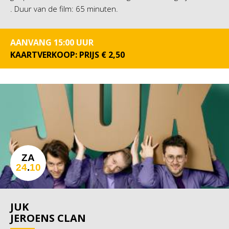
. Duur van de film: 65 minuten.
AANVANG 15:00 UUR
KAARTVERKOOP: PRIJS € 2,50
ZA
24
.
10
JUK
JEROENS CLAN