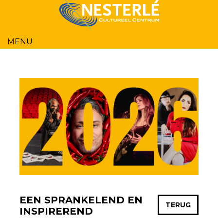
MENU
HOME
PROGRAMMA
BESTELINFO
OVER ONS
ZALEN
NIEUWS
CONTACT
EEN SPRANKELEND EN
TERUG
INSPIREREND