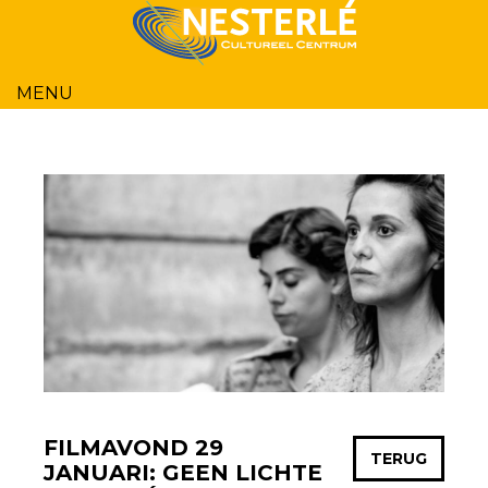
MENU
HOME
PROGRAMMA
BESTELINFO
OVER ONS
ZALEN
NIEUWS
CONTACT
FILMAVOND 29
TERUG
JANUARI: GEEN LICHTE